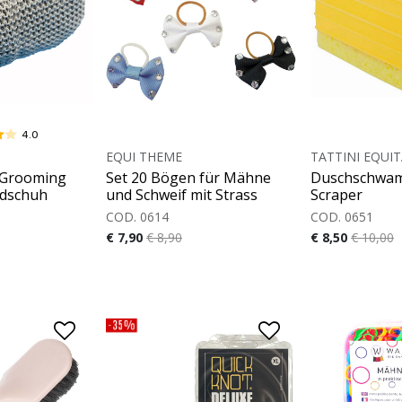
4.0
EQUI THEME
TATTINI EQUI
 Grooming
Set 20 Bögen für Mähne
Duschschwam
ndschuh
und Schweif mit Strass
Scraper
COD. 0614
COD. 0651
€ 7,90
€ 8,90
€ 8,50
€ 10,00