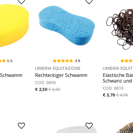
5.0
4.8
UMBRIA EQUITAZIONE
UMBRIA EQUIT
r Schwamm
Rechteckiger Schwamm
Elastische Bä
Schwanz und
COD. 0650
COD. 0610
€ 2,50
€ 3,00
€ 3,70
€ 4,90