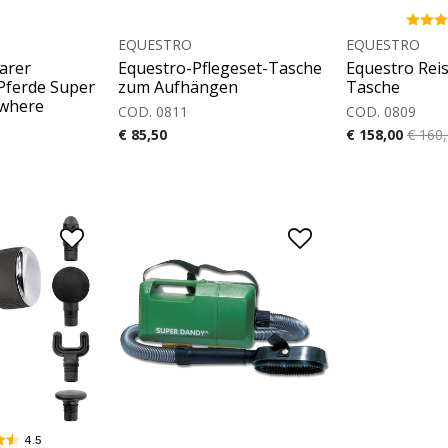
EQUESTRO
EQUESTRO
arer
Equestro-Pflegeset-Tasche
Equestro Reis
Pferde Super
zum Aufhängen
Tasche
where
COD. 0811
COD. 0809
€ 85,50
€ 158,00
€ 160
4.5