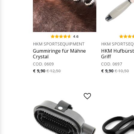
4.6
HKM SPORTSEQUIPMENT
HKM SPORTSEQ
Gummiringe für Mähne
HKM Hufbürste
Crystal
Griff
COD. 0609
COD. 0697
€ 9,90
€ 12,50
€ 9,90
€ 10,50