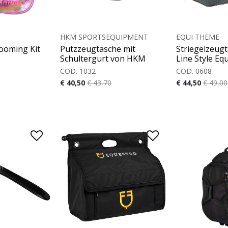
HKM SPORTSEQUIPMENT
EQUI THEME
rooming Kit
Putzzeugtasche mit
Striegelzeug
Schultergurt von HKM
Line Style Eq
COD. 1032
COD. 0608
€ 40,50
€ 43,70
€ 44,50
€ 49,00