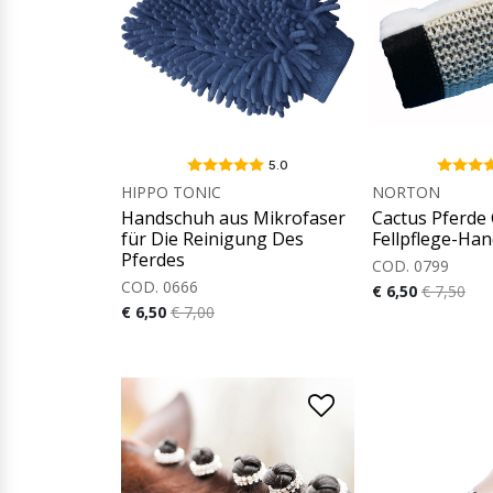
5.0
HIPPO TONIC
NORTON
Handschuh aus Mikrofaser
Cactus Pferde
für Die Reinigung Des
Fellpflege-Ha
Pferdes
COD. 0799
COD. 0666
€ 6,50
€ 7,50
€ 6,50
€ 7,00