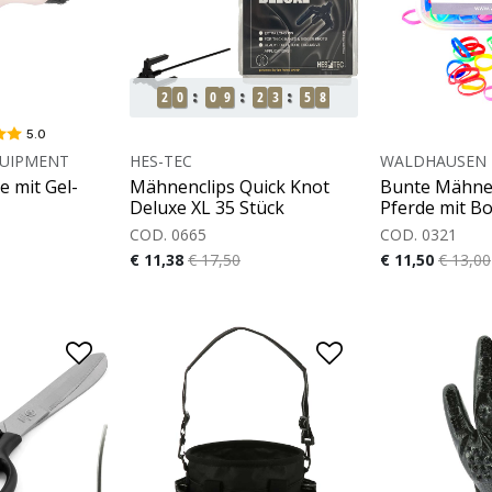
2
0
0
9
2
3
5
7
5.0
UIPMENT
HES-TEC
WALDHAUSEN
 mit Gel-
Mähnenclips Quick Knot
Bunte Mähne
Deluxe XL 35 Stück
Pferde mit B
COD. 0665
COD. 0321
€ 11,38
€ 17,50
€ 11,50
€ 13,00