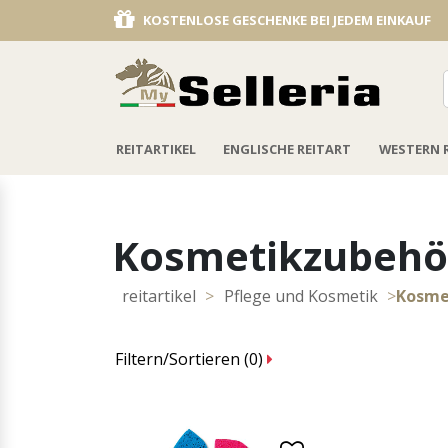
RABATT KOO PON
REITARTIKEL
ENGLISCHE REITART
WESTERN 
Kosmetikzubehö
reitartikel
>
Pflege und Kosmetik
>
Kosme
Filtern/Sortieren (
0
)