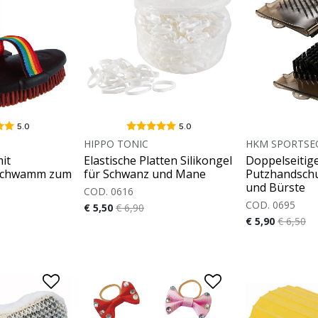
5.0
5.0
HIPPO TONIC
HKM SPORTSE
it
Elastische Platten Silikongel
Doppelseitig
 Schwamm zum
für Schwanz und Mane
Putzhandschu
und Bürste
COD. 0616
COD. 0695
€ 5,50
€ 6,90
€ 5,90
€ 6,50