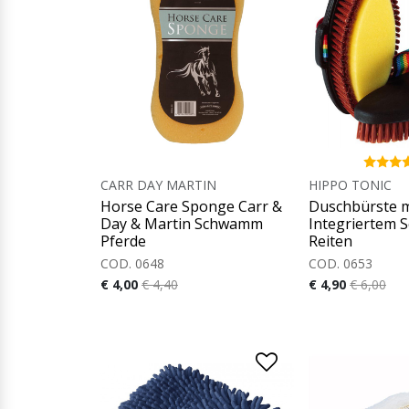
CARR DAY MARTIN
HIPPO TONIC
Horse Care Sponge Carr &
Duschbürste m
Day & Martin Schwamm
Integriertem
Pferde
Reiten
COD. 0648
COD. 0653
€ 4,00
€ 4,40
€ 4,90
€ 6,00