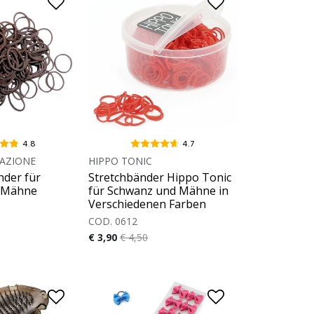
4.8
4.7
AZIONE
HIPPO TONIC
nder für
Stretchbänder Hippo Tonic
 Mähne
für Schwanz und Mähne in
Verschiedenen Farben
COD. 0612
€ 3,90
€ 4,50