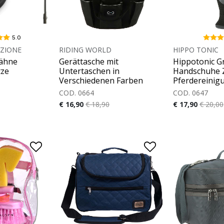
5.0
AZIONE
RIDING WORLD
HIPPO TONIC
Mähne
Gerättasche mit
Hippotonic 
tze
Untertaschen in
Handschuhe 
Verschiedenen Farben
Pferdereinig
COD. 0664
COD. 0647
€ 16,90
€ 18,90
€ 17,90
€ 20,00