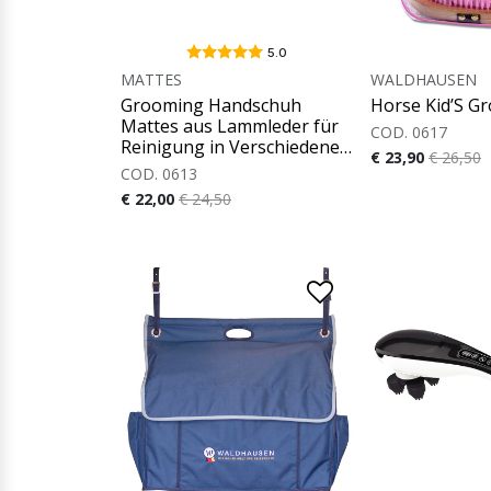
5.0
MATTES
WALDHAUSEN
Grooming Handschuh
Horse Kid’S G
Mattes aus Lammleder für
COD. 0617
Reinigung in Verschiedenen
€ 23,90
€ 26,50
Farben
COD. 0613
€ 22,00
€ 24,50