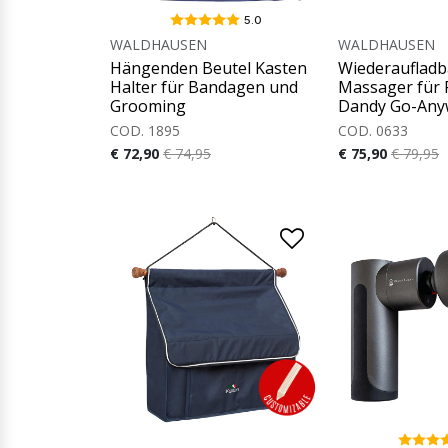
5.0
WALDHAUSEN
WALDHAUSEN
Hängenden Beutel Kasten
Wiederaufladb
Halter für Bandagen und
Massager für 
Grooming
Dandy Go-Any
COD. 1895
COD. 0633
€ 72,90
€ 74,95
€ 75,90
€ 79,95