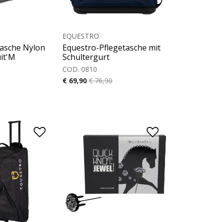
EQUESTRO
tasche Nylon
Equestro-Pflegetasche mit
uit'M
Schultergurt
COD. 0810
€ 69,90
€ 76,90