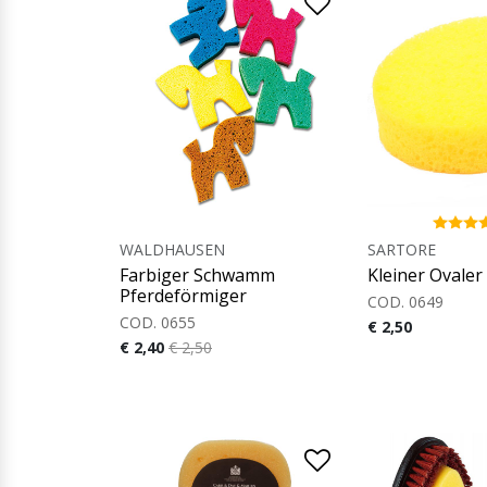
WALDHAUSEN
SARTORE
Farbiger Schwamm
Kleiner Ovale
Pferdeförmiger
COD. 0649
COD. 0655
€ 2,50
€ 2,40
€ 2,50