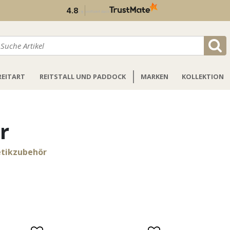
4.8
/
5
verifiziert durch
REITART
REITSTALL UND PADDOCK
MARKEN
KOLLEKTION
r
tikzubehör