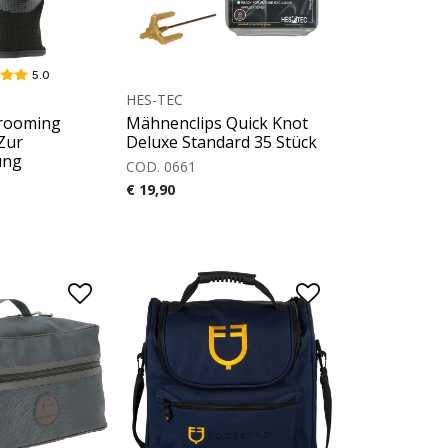
5.0
HES-TEC
Grooming
Mähnenclips Quick Knot
Zur
Deluxe Standard 35 Stück
ung
COD. 0661
€ 19,90