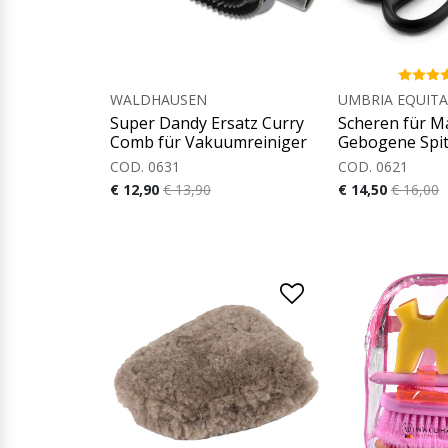
WALDHAUSEN
UMBRIA EQUIT
Super Dandy Ersatz Curry
Scheren für 
Comb für Vakuumreiniger
Gebogene Spi
COD. 0631
COD. 0621
€ 12,90
€ 13,90
€ 14,50
€ 16,00